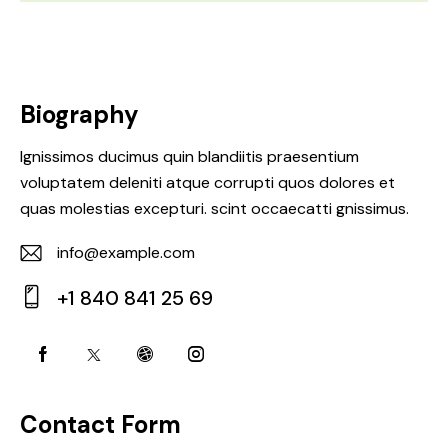
Biography
Ignissimos ducimus quin blandiitis praesentium
voluptatem deleniti atque corrupti quos dolores et
quas molestias excepturi. scint occaecatti gnissimus.
info@example.com
E-
+1 840 841 25 69
m
Ph
ail:
on
e:
Contact Form